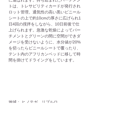
トは、トレサビリティカードが発行され
ロット管理。通気性の高い黒いビニール
シートの上で約10cmの厚さに広げられ1
日4回の撹拌をしながら、10日前後で仕
上げられます。急激な乾燥によってパー
チメントとグリーンの間に空間ができダ
メージを受けないように、水分値が20%
を切ったらビニールシートで覆ったり、
テント内のアフリカンベッドに移して時
間を掛けてドライングをしています。
地域： ヒノテガ、リプルロ
農園名 : サンホセ農園
標高： 1,300ｍ〜1,400m
生産者：ミエリッヒ・ファミリー
品種 : ジャバニカ