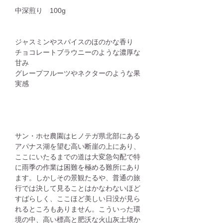
中深煎り 100g
ジャスミンやスパイスのほのかな香り
チョコレートブラウニーのような濃厚な
甘み
グレープフルーツやネクターのような果
実感
サン・ホセ農園はヒノテガ県北部にある
アパナス湖を望む高い断崖の上にあり、
ここにいたるまでの道は大変急勾配で特
に雨季の作業は困難を極める難所にあり
ます。しかしその景観たるや、普通の旅
行では決して見ることはかなわないほど
すばらしく、ここほど美しい日没が見ら
れるところもありません。こういった環
境の中、高い標高と肥沃な火山灰土壌か