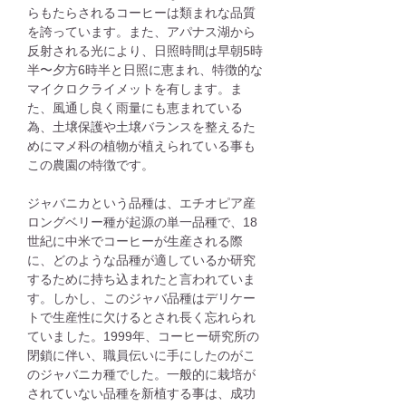
らもたらされるコーヒーは類まれな品質
を誇っています。また、アパナス湖から
反射される光により、日照時間は早朝5時
半〜夕方6時半と日照に恵まれ、特徴的な
マイクロクライメットを有します。ま
た、風通し良く雨量にも恵まれている
為、土壌保護や土壌バランスを整えるた
めにマメ科の植物が植えられている事も
この農園の特徴です。
ジャバニカという品種は、エチオピア産
ロングベリー種が起源の単一品種で、18
世紀に中米でコーヒーが生産される際
に、どのような品種が適しているか研究
するために持ち込まれたと言われていま
す。しかし、このジャバ品種はデリケー
トで生産性に欠けるとされ長く忘れられ
ていました。1999年、コーヒー研究所の
閉鎖に伴い、職員伝いに手にしたのがこ
のジャバニカ種でした。一般的に栽培が
されていない品種を新植する事は、成功