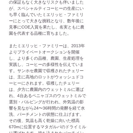
の保証もなく大きなリスクも伴いました
が、スペシャルティコーヒーの生産にい
ち早く臨んでいたミエリッヒ・ファミリ
ーにとって大きな挑戦となり、数年後に
見事にCOE入賞を果たし、名実ともに農
園を代表する品種に育ちました。
またミエリッヒ・ファミリーは、2013年
よりプライベートオークションを開催
し、より多くの品種、農園、生産処理を
実践し、コーヒーの多様性を伝えていま
す。サンホセ農園で収穫されたチェリー
は、主に高地のロットがウォッシュドコ
ーヒーにされます。収穫したチェリー
は、夕方に農園内のウェットミルに運ば
れ、4台あるペニャゴスのウェットミルで
選別・パルピングが行われ、外気温の影
響を見ながら24〜36時間の発酵を経て水
洗、パーチメントの状態に仕上げます。
その後、気温も高く乾燥に向いた標高
670mに位置するマタガルパのドライミル
に運ばれます。持ち込まれたパーチメン